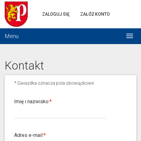
Portal
gminnej
ZALOGUJ SIĘ
ZAŁÓŻ KONTO
komunikacji
Menu
Włąc
menu
Kontakt
*
Gwiazdka oznacza pola obowiązkowe
Imię i nazwisko:
Adres e-mail: